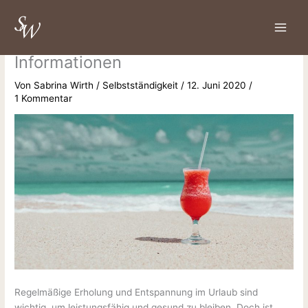
Zum
S
So klappt der Urlaub in der
Inhalt
u
springen
Selbstständigkeit: Tipps und
c
Informationen
h
e
Von
Sabrina Wirth
/
Selbstständigkeit
/
12. Juni 2020
/
1 Kommentar
n
Regelmäßige Erholung und Entspannung im Urlaub sind
wichtig, um leistungsfähig und gesund zu bleiben. Doch ist