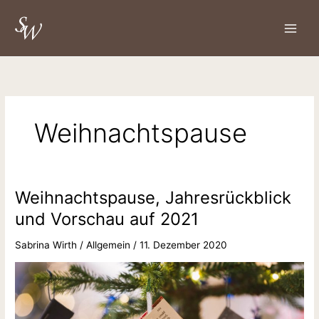
Zum
S
Inhalt
u
springen
c
h
e
n
Weihnachtspause
Weihnachtspause, Jahresrückblick
Weihnachtspause,
Jahresrückblick
und Vorschau auf 2021
und
Vorschau
Sabrina Wirth
/
Allgemein
/
11. Dezember 2020
auf
2021